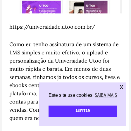
https://universidade.utoo.com.br/
Como eu tenho assinatura de um sistema de
LMS simples e muito efetivo, o upload e
personalização da Universidade Utoo foi
muito rápida e barata. Em menos de duas
semanas, tínhamos já todos os cursos, lives e
ebooks centralizados em uma única
x
plataforma, na qual pessoas poderiam criar
SAIBA MAIS
Este site usa cookies.
contas para acessar e entrar no funil de
vendas. Com essa integração, podíamos saber
ACEITAR
quem era novo leads ou cliente atual.