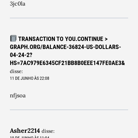
3jc0la
TRANSACTION TO YOU.CONTINUE >
GRAPH.ORG/BALANCE-36824-US-DOLLARS-
04-24-2?
HS=7AC979E6345CF21BB8B0EEE147FE0AE3&
disse:
11 DE JUNHO ÀS 22:08
nfjsoa
Asher2214
disse: