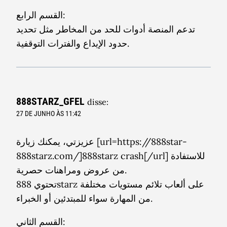
القسم الرابع:
تدعم المنصة أدوات للحد من المخاطر مثل تحديد
حدود الإيداع والفترات التوقفية.
888STARZ_GFEL
disse:
27 DE JUNHO ÀS 11:42
عزيزتي، يمكنك زيارة [url=https://888star-
888starz.com/]888starz crash[/url] للاستفادة
من عروض ومراهنات حصرية.
تحتوي 888starz على ألعاب تلائم مستويات مختلفة
من المهارة سواء للمبتدئين أو الخبراء.
القسم الثاني: