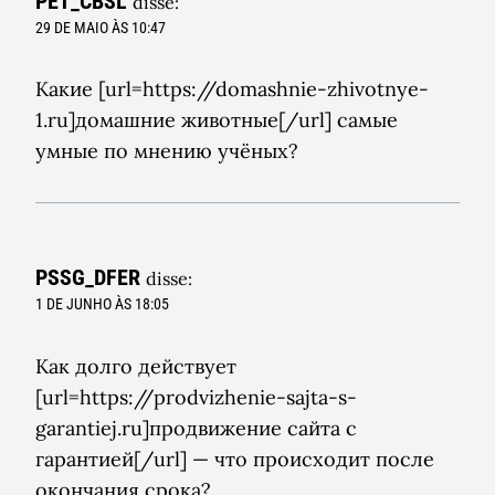
PET_CBSL
disse:
29 DE MAIO ÀS 10:47
Какие [url=https://domashnie-zhivotnye-
1.ru]домашние животные[/url] самые
умные по мнению учёных?
PSSG_DFER
disse:
1 DE JUNHO ÀS 18:05
Как долго действует
[url=https://prodvizhenie-sajta-s-
garantiej.ru]продвижение сайта с
гарантией[/url] — что происходит после
окончания срока?