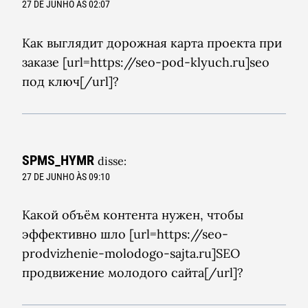
27 DE JUNHO ÀS 02:07
Как выглядит дорожная карта проекта при
заказе [url=https://seo-pod-klyuch.ru]seo
под ключ[/url]?
SPMS_HYMR
disse:
27 DE JUNHO ÀS 09:10
Какой объём контента нужен, чтобы
эффективно шло [url=https://seo-
prodvizhenie-molodogo-sajta.ru]SEO
продвижение молодого сайта[/url]?