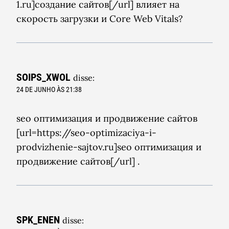
1.ru]создание сайтов[/url] влияет на
скорость загрузки и Core Web Vitals?
SOIPS_XWOL
disse:
24 DE JUNHO ÀS 21:38
seo оптимизация и продвижение сайтов
[url=https://seo-optimizaciya-i-
prodvizhenie-sajtov.ru]seo оптимизация и
продвижение сайтов[/url] .
SPK_ENEN
disse: