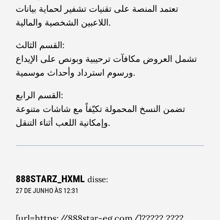
تعتمد المنصة على تقنيات تشفير لحماية بيانات
اللاعبين الشخصية والمالية.
القسم الثالث:
تشمل العروض مكافآت ترحيبية وبونص على الإيداع
ورسوم استرداد وأحداث موسمية.
القسم الرابع:
تضمن النسخ المحمولة تكيّفاً مع شاشات متنوعة
وإمكانية اللعب أثناء التنقل.
888STARZ_HXML
disse:
27 DE JUNHO ÀS 12:31
[url=https://888star-eg.com/]????? ????