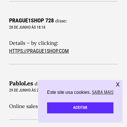
PRAGUE1SHOP 728
disse:
28 DE JUNHO ÀS 18:18
Details – by clicking:
HTTPS://PRAGUE1SHOP.COM
PabloLes
x
disse:
29 DE JUNHO ÀS 20:18
SAIBA MAIS
Este site usa cookies.
Online sales funnel
WEB2APP.TOOLS
ACEITAR