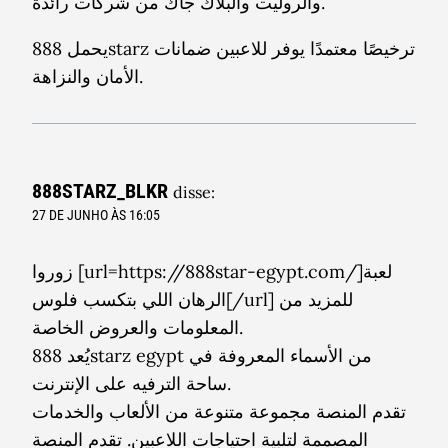
والروليت والبلاك جاك من شركات رائدة.
يحمل 888starz ترخيصًا معتمدًا يوفر للاعبين ضمانات
الأمان والنزاهة.
888STARZ_BLKR
disse:
27 DE JUNHO ÀS 16:05
زوروا [url=https://888star-egypt.com/]لعبة
الرهان اللي بتكسب فلوس[/url] للمزيد من
المعلومات والعروض الخاصة.
يُعد 888starz egypt من الأسماء المعروفة في
ساحة الترفيه على الإنترنت.
تقدم المنصة مجموعة متنوعة من الألعاب والخدمات
المصممة لتلبية احتياجات اللاعبين. تقدم المنصة