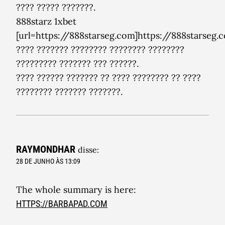
???? ????? ???????.
888starz 1xbet
[url=https://888starseg.com]https://888starseg.
???? ??????? ???????? ???????? ????????
????????? ??????? ??? ??????.
???? ?????? ??????? ?? ???? ???????? ?? ????
???????? ??????? ???????.
RAYMONDHAR
disse:
28 DE JUNHO ÀS 13:09
The whole summary is here:
HTTPS://BARBAPAD.COM