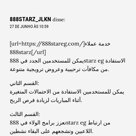
888STARZ_JLKN
disse:
27 DE JUNHO ÀS 10:59
[url=https://888stareg.com/]خدمة عملاء
888starz[/url]
يمكن للمستخدمين الجدد في 888starz eg الاستفادة
من مكافآت ترحيبية وعروض ترويجية متنوعة.
القسم الثاني:
يمكن للمستخدمين الاستفادة من الاحتمالات المتغيرة
أثناء المباريات لزيادة فرص الربح.
القسم الثالث:
تعزز برامج الولاء في 888starz eg من ارتباط
اللاعبين وتشجعهم على البقاء نشطين.