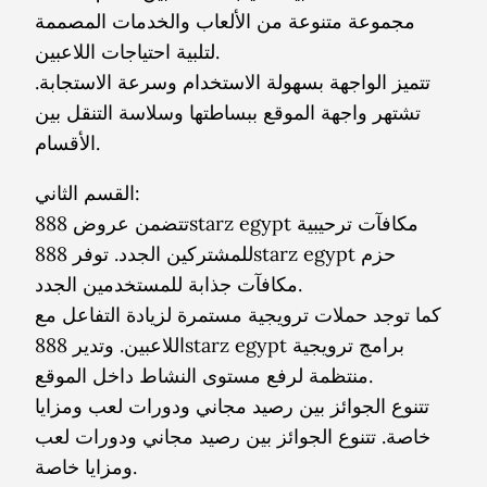
مجموعة متنوعة من الألعاب والخدمات المصممة
لتلبية احتياجات اللاعبين.
تتميز الواجهة بسهولة الاستخدام وسرعة الاستجابة.
تشتهر واجهة الموقع ببساطتها وسلاسة التنقل بين
الأقسام.
القسم الثاني:
تتضمن عروض 888starz egypt مكافآت ترحيبية
للمشتركين الجدد. توفر 888starz egypt حزم
مكافآت جذابة للمستخدمين الجدد.
كما توجد حملات ترويجية مستمرة لزيادة التفاعل مع
اللاعبين. وتدير 888starz egypt برامج ترويجية
منتظمة لرفع مستوى النشاط داخل الموقع.
تتنوع الجوائز بين رصيد مجاني ودورات لعب ومزايا
خاصة. تتنوع الجوائز بين رصيد مجاني ودورات لعب
ومزايا خاصة.