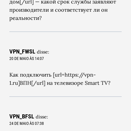
дом[/url] — какой срок службы заявляют
производители и соответствует ли он
реальности?
VPN_FWSL
disse:
20 DE MAIO ÀS 14:07
Как подключить [url=https://vpn-
1.ru]ВПН[/url] на телевизоре Smart TV?
VPN_BFSL
disse:
24 DE MAIO ÀS 07:38