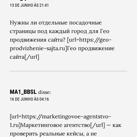
13 DE JUNHO ÀS 21:41
Нужны ли отдельные посадочные
страницы под каждый город для Гео
продвижения сайта? [url=https://geo-
prodvizhenie-sajta.ru]Гео продвижение
сайта[/url]
MA1_BBSL
disse:
16 DE JUNHO ÀS 04:16
[url=https://marketingovoe-agentstvo-
1.ru]Маркетинговое агентство[/url] — как
проверить реальные кейсы, а не