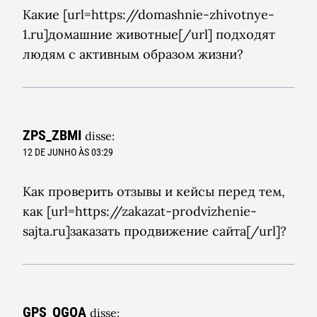
Какие [url=https://domashnie-zhivotnye-
1.ru]домашние животные[/url] подходят
людям с активным образом жизни?
ZPS_ZBMI
disse:
12 DE JUNHO ÀS 03:29
Как проверить отзывы и кейсы перед тем,
как [url=https://zakazat-prodvizhenie-
sajta.ru]заказать продвижение сайта[/url]?
GPS_QGOA
disse: