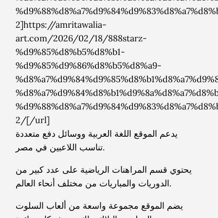
%d9%88%d8%a7%d9%84%d9%83%d8%a7%d8%
2]https://amritawalia-
art.com/2026/02/18/888starz-
%d9%85%d8%b5%d8%b1-
%d9%85%d9%86%d8%b5%d8%a9-
%d8%a7%d9%84%d9%85%d8%b1%d8%a7%d9%8
%d8%a7%d9%84%d8%b1%d9%8a%d8%a7%d8%b
%d9%88%d8%a7%d9%84%d9%83%d8%a7%d8%
2/[/url]
يدعم الموقع اللغة العربية ووسائل دفع متعددة
تناسب اللاعبين في مصر.
يحتوي قسم المراهنات الرياضية على عدد كبير من
الدوريات والمباريات من مختلف أنحاء العالم.
يضم الموقع مجموعة واسعة من ألعاب السلوت