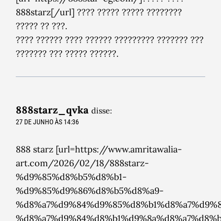
888starz[/url] ???? ????? ????? ????????
????? ?? ???.
???? ?????? ???? ?????? ????????? ??????? ???
??????? ??? ????? ??????.
888starz_qvka
disse:
27 DE JUNHO ÀS 14:36
888 starz [url=https://www.amritawalia-
art.com/2026/02/18/888starz-
%d9%85%d8%b5%d8%b1-
%d9%85%d9%86%d8%b5%d8%a9-
%d8%a7%d9%84%d9%85%d8%b1%d8%a7%d9%8
%d8%a7%d9%84%d8%b1%d9%8a%d8%a7%d8%b