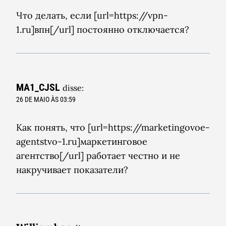
Что делать, если [url=https://vpn-
1.ru]впн[/url] постоянно отключается?
MA1_CJSL
disse:
26 DE MAIO ÀS 03:59
Как понять, что [url=https://marketingovoe-
agentstvo-1.ru]маркетинговое
агентство[/url] работает честно и не
накручивает показатели?