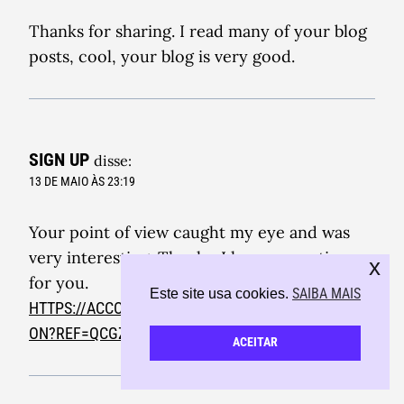
Thanks for sharing. I read many of your blog
posts, cool, your blog is very good.
SIGN UP
disse:
13 DE MAIO ÀS 23:19
Your point of view caught my eye and was
very interesting. Thanks. I have a question
x
for you.
SAIBA MAIS
Este site usa cookies.
HTTPS://ACCOUNTS.BINANCE.COM/REGISTER/PERS
ON?REF=QCGZMHR6
ACEITAR