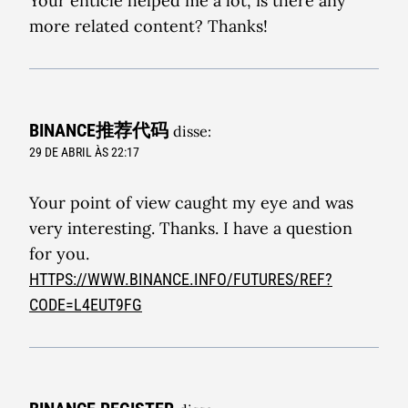
Your enticle helped me a lot, is there any
more related content? Thanks!
BINANCE推荐代码
disse:
29 DE ABRIL ÀS 22:17
Your point of view caught my eye and was
very interesting. Thanks. I have a question
for you.
HTTPS://WWW.BINANCE.INFO/FUTURES/REF?
CODE=L4EUT9FG