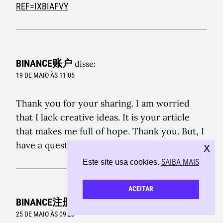
REF=IXBIAFVY
BINANCE账户
disse:
19 DE MAIO ÀS 11:05
Thank you for your sharing. I am worried
that I lack creative ideas. It is your article
that makes me full of hope. Thank you. But, I
have a question, can you help me?
x
SAIBA MAIS
Este site usa cookies.
ACEITAR
BINANCE注册奖金
disse:
25 DE MAIO ÀS 09:23