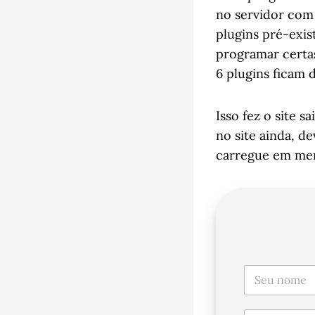
no servidor com
plugins pré-exi
programar certas
6 plugins ficam 
Isso fez o site 
no site ainda, d
carregue em meno
p
N
o
a
r
m
p
e
E