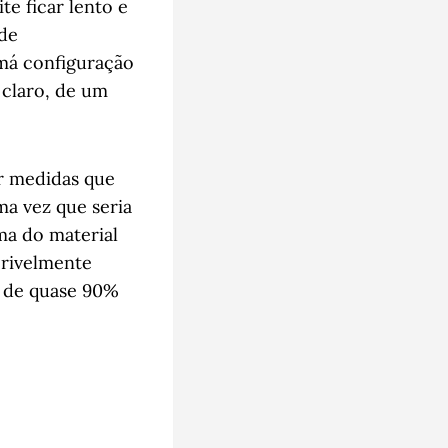
te ficar lento e
 de
má configuração
 claro, de um
ar medidas que
ma vez que seria
ma do material
crivelmente
o de quase 90%